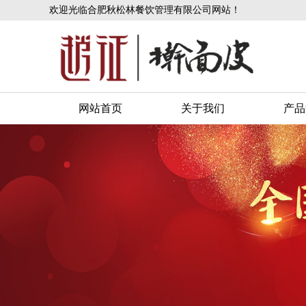
欢迎光临合肥秋松林餐饮管理有限公司网站！
网站首页
关于我们
产品