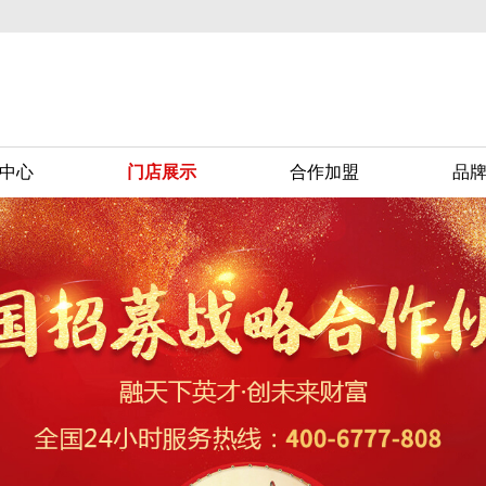
中心
门店展示
合作加盟
品